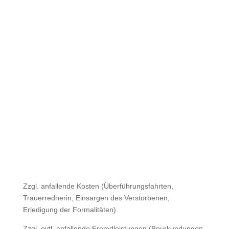

Feuerbestattung
Sarg mit Sargausschlag, Deckengarnitur, Talar,
inkl. Urne
Kosten: ab 850 €

Seebestattung
Sarg mit Sargausschlag, Deckengarnitur, Talar
Kosten: ab 780 €

Anonyme Bestattung
Sarg mit Sargausschlag, Deckengarnitur, Talar
Kosten: ab 780 €
Zzgl. anfallende Kosten (Überführungsfahrten,
Trauerrednerin, Einsargen des Verstorbenen,
Erledigung der Formalitäten)
Zzgl. evtl. anfallende Fremdleistungen (Beurkundungen,