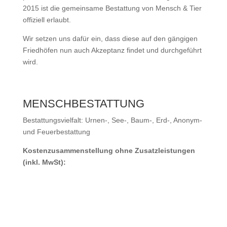
2015 ist die gemeinsame Bestattung von Mensch & Tier
offiziell erlaubt.
Wir setzen uns dafür ein, dass diese auf den gängigen
Friedhöfen nun auch Akzeptanz findet und durchgeführt
wird.
MENSCHBESTATTUNG
Bestattungsvielfalt: Urnen-, See-, Baum-, Erd-, Anonym-
und Feuerbestattung
Kostenzusammenstellung ohne Zusatzleistungen
(inkl. MwSt):

Erdbestattung
Sarg mit Sargausschlag, Deckengarnitur, Talar
Kosten: ab 950 €