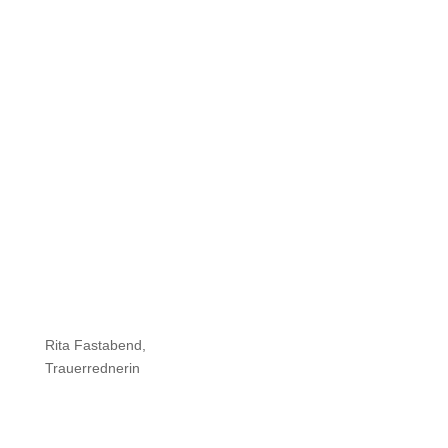

Sargbestattung
Sarg
Rita Fastabend,
Trauerrednerin